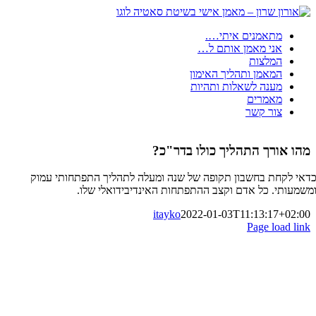
דלג
לתוכן
מתאמנים איתי….
אני מאמן אותם ל…
המלצות
המאמן ותהליך האימון
מענה לשאלות ותהיות
מאמרים
צור קשר
מהו אורך התהליך כולו בדר"כ?
דאי לקחת בחשבון תקופה של שנה ומעלה לתהליך התפתחותי עמוק
משמעותי. כל אדם וקצב ההתפתחות האינדיבידואלי שלו.
itayko
2022-01-03T11:13:17+02:00
Page load link
עבור
למעלה